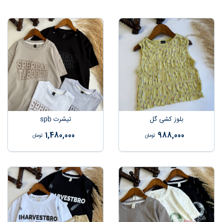
بلوز کشی گل
تیشرت spb
1,480,000
988,000
تومان
تومان