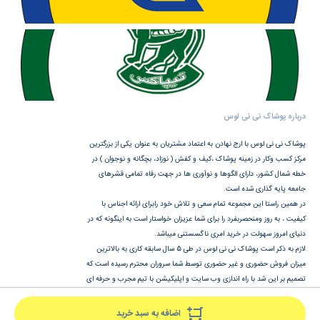
درباره پوشاک نی نی لوس
پوشاک نی نی لوس با ارج نهادن به اعتماد مشتریان به عنوان یکی از بزرگترین
مرکز کسب وکار در زمینه پوشاک ،کیف و کفش ( نوزاد، بچگانه و نوجوان ) در
خطه شمال کشور، دارای الگوها و نوآوری ها در جهت رفاه تمامی قشرهای
جامعه پایه گذاری شده است.
در همین راستا این مجموعه تمام سعی و تلاش خود رابرای ارائه اجناس با
کیفیت ، به روز ومنحصربفرد را برای شما عزیزان خواستار است به اینگونه که در
دنیای امروز سهولت در خرید امری ناگسستنی میباشد.
لازم به ذکر است پوشاک نی نی لوس در طی 5 سال سابقه کاری به بالاترین
میزان فروش حضوری و غیر حضوری توسط شما سروران محترم رسیده است که
تصمیم بر این شد با راه اندازی وب سایت و اپلیکیشن با تیم مجرب و حرفه ای
در هرشرایط ساعات شبانه روز با خیالی راحت وآسوده خریدتان را انجام دهید.
اضافه به سبد خرید