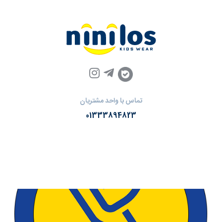
تماس با واحد مشتریان
01333894823