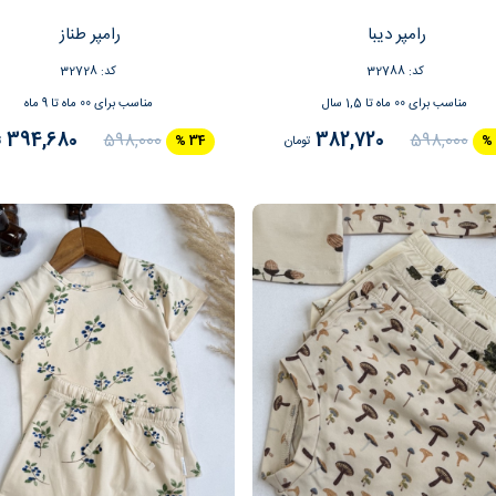
رامپر دیبا
رامپر طناز
کد: 32788
کد: 32728
مناسب برای 00 ماه تا 1,5 سال
مناسب برای 00 ماه تا 9 ماه
394,680
382,720
598,000
598,000
تومان
34 %
ت