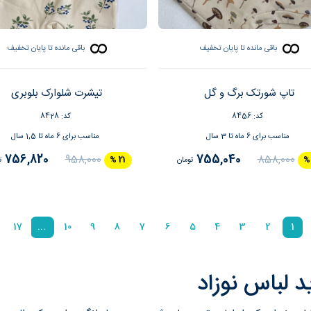
باقی مانده تا پایان تخفیف
باقی مانده تا پایان تخفیف
تاپ شورتک برگ و گل
تیشرت شلوارک بلوبری
کد: 8456
کد: 8428
مناسب برای 6 ماه تا 3 سال
مناسب برای 6 ماه تا 1,5 سال
756,820
755,040
958,000
858,000
تومان
21 %
ت
17
...
10
9
8
7
6
5
4
3
2
1
 لباس نوزاد