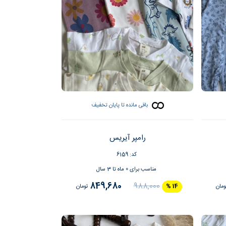
باقی مانده تا پایان تخفیف
رامپر آیریس
کد: 6159
مناسب برای 0 ماه تا 3 سال
849,680
988,000
ومان
14 %
تومان