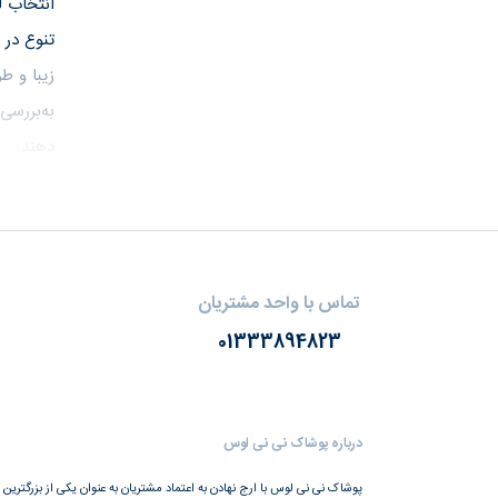
انتخاب ل
تنوع در 
زیبا و ط
به‌بررسی
دهند.
لباس
کیلوگرم 
تماس با واحد مشتریان
لباس‌های مخصوص با
01333894823
بلوز و شل
نیز از ل
درباره پوشاک نی نی لوس
علاوه‌بر 
پوشاک نی نی لوس با ارج نهادن به اعتماد مشتریان به عنوان یکی از بزرگترین