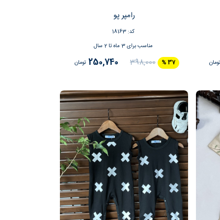
رامپر پو
کد: 18163
مناسب برای 3 ماه تا 2 سال
250,740
398,000
ومان
37 %
تومان