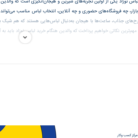
باس نوزاد یکی از اولین تجربه‌های شیرین و هیجان‌انگیزی است که والدین پی
بازار، چه فروشگاه‌های حضوری و چه آنلاین، انتخاب لباس مناسب می‌تواند
رح‌های جذاب، ساعت‌ها با هیجان به‌دنبال لباس‌هایی هستند که هم شیک با
 مهم‌ترین نکاتی خواهیم پرداخت که والدین هنگام خرید لباس نوزاد باید به آن‌
 نوزاد
مناسب است؛ اما هنگام انتخاب لباس نوزاد، باید توجه داشت که سرعت ر
 سایز کوچک‌تر و علامت P در نظر گرفته شده است تا متناسب با وزن کمتر آن‌ها باشد.
وار با یقه‌های گشاد یا دکمه‌دار به‌دلیل راحتی در پوشیدن و درآوردن، گزینه‌
وازم ضروری هستند که به جلوگیری از خراشیدگی صورت نوزاد توسط ناخن‌هایش
موارد ذکرشده، لباس‌های یک‌تکه به‌ویژه در روزهای ابتدایی زندگی نوزاد، راحت‌
 مرکز کسب وکار