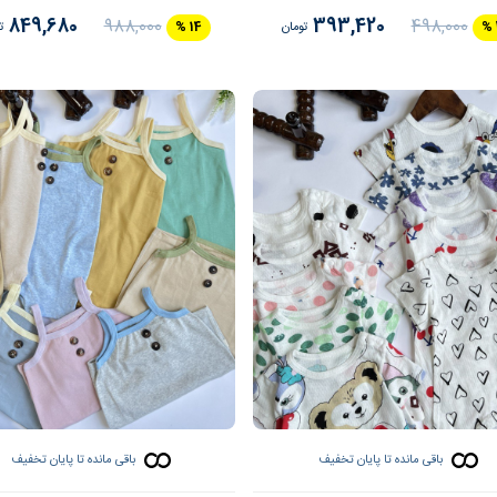
849,680
393,420
988,000
498,000
تومان
14 %
ت
باقی مانده تا پایان تخفیف
باقی مانده تا پایان تخفیف