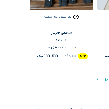
باقی مانده تا پایان تخفیف
سرهمی ضربدر
کد: 9860
مناسب برای 0 ماه تا 1,5 سال
220,520
298,000
ومان
26 %
تومان
18