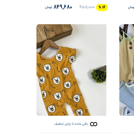
849,680
988,000
ومان
14 %
تومان
باقی مانده تا پایان تخفیف