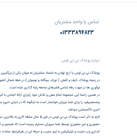
تماس با واحد مشتریان
01333894823
درباره پوشاک نی نی لوس
پوشاک نی نی لوس با ارج نهادن به اعتماد مشتریان به عنوان یکی از بزرگترین
در زمینه پوشاک ،کیف و کفش ( نوزاد، بچگانه و نوجوان ) در خطه شمال کشور،
نوآوری ها در جهت رفاه تمامی قشرهای جامعه پایه گذاری شده است.
در همین راستا این مجموعه تمام سعی و تلاش خود رابرای ارائه اجناس با کیف
ومنحصربفرد را برای شما عزیزان خواستار است به اینگونه که در دنیای امروز 
امری ناگسستنی میباشد.
لازم به ذکر است پوشاک نی نی لوس در طی 5 سال سابقه کاری به
حضوری و غیر حضوری توسط شما سروران محترم رسیده است که تصمیم بر این
اندازی وب سایت و اپلیکیشن با تیم مجرب و حرفه ای در هرشرایط ساعات شبا