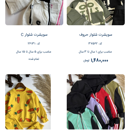
سویشرت شلوار حروف
سویشرت شلوار C
کد: 37562
کد: 26131
مناسب برای 1 سال تا 3 سال
مناسب برای 5 سال تا 15 سال
تمام شده
1,480,000
تومان