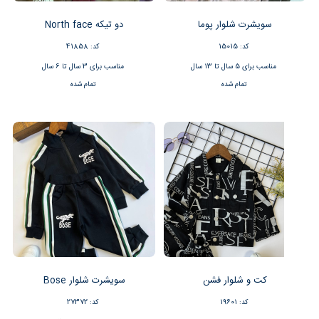
سویشرت شلوار پوما
دو تیکه North face
کد: 15015
کد: 41858
مناسب برای 5 سال تا 13 سال
مناسب برای 3 سال تا 6 سال
تمام شده
تمام شده
کت و شلوار فشن
سویشرت شلوار Bose
کد: 19601
کد: 27372