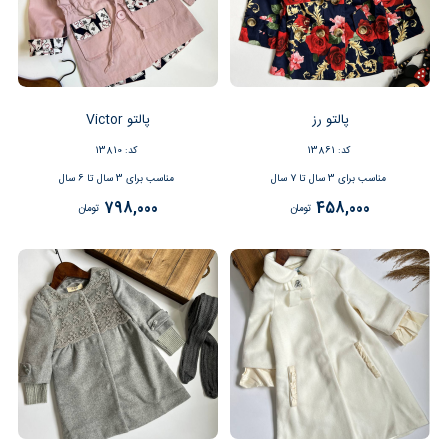
پالتو رز
پالتو Victor
کد: 13861
کد: 13810
مناسب برای 3 سال تا 7 سال
مناسب برای 3 سال تا 6 سال
798,000
458,000
تومان
تومان