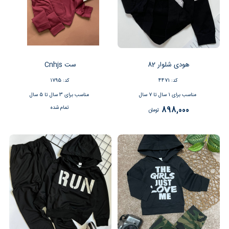
هودی شلوار 82
ست Cnhjs
کد: 4471
کد: 1795
مناسب برای 1 سال تا 7 سال
مناسب برای 3 سال تا 5 سال
تمام شده
898,000
تومان