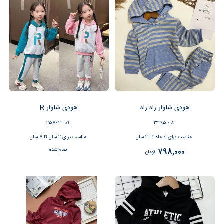
هودی شلوار راه راه
هودی شلوار R
کد: 3495
کد: 25763
مناسب برای 6 ماه تا 3 سال
مناسب برای 2 سال تا 7 سال
تمام شده
798,000
تومان