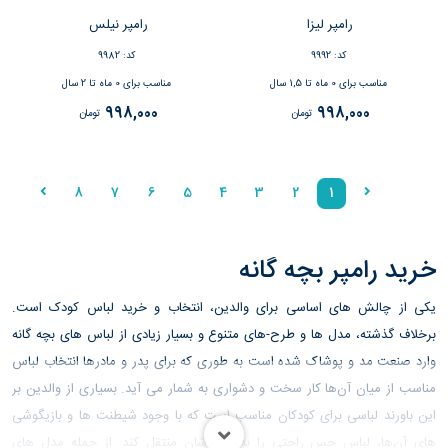
رامپر لیزا
رامپر نیلس
کد: 9992
کد: 9982
مناسب برای 0 ماه تا 1,5 سال
مناسب برای 0 ماه تا 2 سال
998,000
998,000
تومان
تومان
8
7
6
5
4
3
2
1
خرید رامپر بچه گانه
یکی از چالش های اساسی برای والدین، انتخاب و خرید لباس کودک است.
برخلاف گذشته، مدل ها و طرح-های متنوع و بسیار زیادی از لباس های بچه گانه
وارد صنعت مد و پوشاک شده است به طوری که برای پدر و مادرها انتخاب لباس
مناسب از میان‌ آن‌ها کار سخت و دشواری به شمار می آید. بسیاری از والدین بر
این باورند لباسی برای کودکان مناسب است که با وجود شیطنت ها و بازیگوشی
های آن‌ها، لباس حس راحتی را به فرزندشان منتقل کند. از جمله مدل های