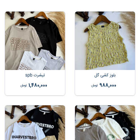
بلوز کشی گل
تیشرت spb
1,480,000
988,000
تومان
تومان