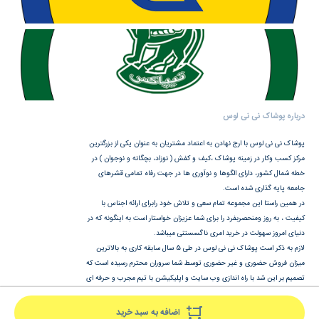
درباره پوشاک نی نی لوس
پوشاک نی نی لوس با ارج نهادن به اعتماد مشتریان به عنوان یکی از بزرگترین
مرکز کسب وکار در زمینه پوشاک ،کیف و کفش ( نوزاد، بچگانه و نوجوان ) در
خطه شمال کشور، دارای الگوها و نوآوری ها در جهت رفاه تمامی قشرهای
جامعه پایه گذاری شده است.
در همین راستا این مجموعه تمام سعی و تلاش خود رابرای ارائه اجناس با
کیفیت ، به روز ومنحصربفرد را برای شما عزیزان خواستار است به اینگونه که در
دنیای امروز سهولت در خرید امری ناگسستنی میباشد.
لازم به ذکر است پوشاک نی نی لوس در طی 5 سال سابقه کاری به بالاترین
میزان فروش حضوری و غیر حضوری توسط شما سروران محترم رسیده است که
تصمیم بر این شد با راه اندازی وب سایت و اپلیکیشن با تیم مجرب و حرفه ای
در هرشرایط ساعات شبانه روز با خیالی راحت وآسوده خریدتان را انجام دهید.
اضافه به سبد خرید