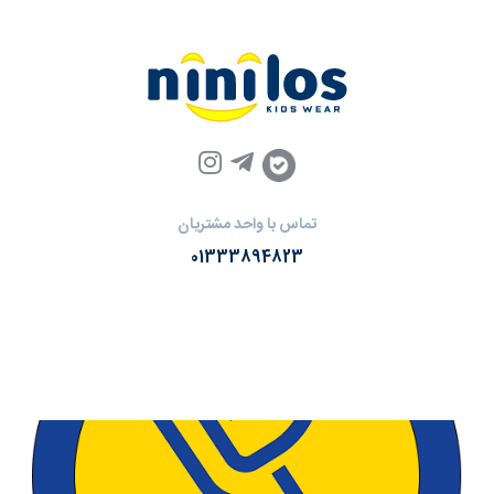
تماس با واحد مشتریان
01333894823