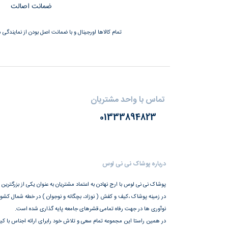
ضمانت اصالت
تمام کالاها اورجینال و با ضمانت اصل بودن از نمایندگی م
تماس با واحد مشتریان
01333894823
درباره پوشاک نی نی لوس
پوشاک نی نی لوس با ارج نهادن به اعتماد مشتریان به عنوان یکی از بزرگترین
در زمینه پوشاک ،کیف و کفش ( نوزاد، بچگانه و نوجوان ) در خطه شمال کشور،
نوآوری ها در جهت رفاه تمامی قشرهای جامعه پایه گذاری شده است.
در همین راستا این مجموعه تمام سعی و تلاش خود رابرای ارائه اجناس با کیف