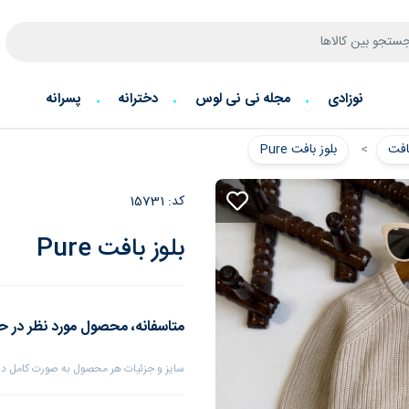
نوزادی
مجله نی نی لوس
دخترانه
پسرانه
افت
بلوز بافت Pure
کد:
15731
بلوز بافت Pure
متاسفانه، محصول مورد نظر در ح
سایز و جزئیات هر محصول به صورت کامل درج