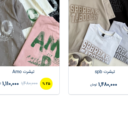
تیشرت spb
تیشرت Amo
1,110,000
1,480,000
%
25
1,480,000
ت
تومان