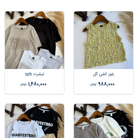
بلوز کشی گل
تیشرت spb
1,480,000
988,000
تومان
تومان