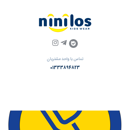
تماس با واحد مشتریان
01333894823