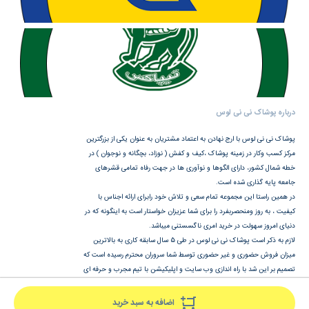
درباره پوشاک نی نی لوس
پوشاک نی نی لوس با ارج نهادن به اعتماد مشتریان به عنوان یکی از بزرگترین
مرکز کسب وکار در زمینه پوشاک ،کیف و کفش ( نوزاد، بچگانه و نوجوان ) در
خطه شمال کشور، دارای الگوها و نوآوری ها در جهت رفاه تمامی قشرهای
جامعه پایه گذاری شده است.
در همین راستا این مجموعه تمام سعی و تلاش خود رابرای ارائه اجناس با
کیفیت ، به روز ومنحصربفرد را برای شما عزیزان خواستار است به اینگونه که در
دنیای امروز سهولت در خرید امری ناگسستنی میباشد.
لازم به ذکر است پوشاک نی نی لوس در طی 5 سال سابقه کاری به بالاترین
میزان فروش حضوری و غیر حضوری توسط شما سروران محترم رسیده است که
تصمیم بر این شد با راه اندازی وب سایت و اپلیکیشن با تیم مجرب و حرفه ای
در هرشرایط ساعات شبانه روز با خیالی راحت وآسوده خریدتان را انجام دهید.
اضافه به سبد خرید