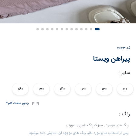
کد
7073
پیراهن ویستا
سایز :
160
150
140
130
120
110
چطور سانت کنم؟
رنگ :
رنگ های موجود : سبز کمرنگ، شیری، صورتی
پس از انتخاب سایز مورد نظر، رنگ های موجود آن، نمایش داده میشود.