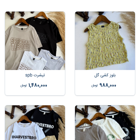
بلوز کشی گل
تیشرت spb
1,480,000
988,000
تومان
تومان