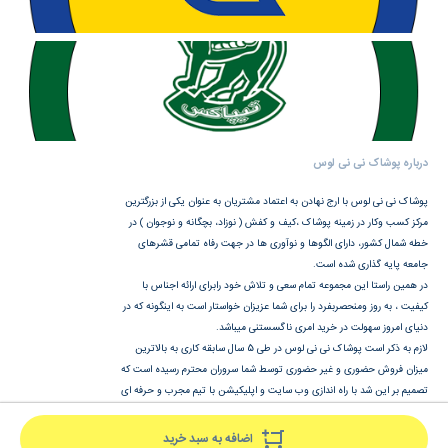
درباره پوشاک نی نی لوس
پوشاک نی نی لوس با ارج نهادن به اعتماد مشتریان به عنوان یکی از بزرگترین
مرکز کسب وکار در زمینه پوشاک ،کیف و کفش ( نوزاد، بچگانه و نوجوان ) در
خطه شمال کشور، دارای الگوها و نوآوری ها در جهت رفاه تمامی قشرهای
جامعه پایه گذاری شده است.
در همین راستا این مجموعه تمام سعی و تلاش خود رابرای ارائه اجناس با
کیفیت ، به روز ومنحصربفرد را برای شما عزیزان خواستار است به اینگونه که در
دنیای امروز سهولت در خرید امری ناگسستنی میباشد.
لازم به ذکر است پوشاک نی نی لوس در طی 5 سال سابقه کاری به بالاترین
میزان فروش حضوری و غیر حضوری توسط شما سروران محترم رسیده است که
تصمیم بر این شد با راه اندازی وب سایت و اپلیکیشن با تیم مجرب و حرفه ای
در هرشرایط ساعات شبانه روز با خیالی راحت وآسوده خریدتان را انجام دهید.
اضافه به سبد خرید