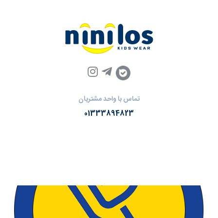
تماس با واحد مشتریان
01333894823