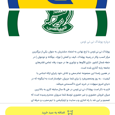
درباره پوشاک نی نی لوس
پوشاک نی نی لوس با ارج نهادن به اعتماد مشتریان به عنوان یکی از بزرگترین
مرکز کسب وکار در زمینه پوشاک ،کیف و کفش ( نوزاد، بچگانه و نوجوان ) در
خطه شمال کشور، دارای الگوها و نوآوری ها در جهت رفاه تمامی قشرهای
جامعه پایه گذاری شده است.
در همین راستا این مجموعه تمام سعی و تلاش خود رابرای ارائه اجناس با
کیفیت ، به روز ومنحصربفرد را برای شما عزیزان خواستار است به اینگونه که در
دنیای امروز سهولت در خرید امری ناگسستنی میباشد.
لازم به ذکر است پوشاک نی نی لوس در طی 5 سال سابقه کاری به بالاترین
میزان فروش حضوری و غیر حضوری توسط شما سروران محترم رسیده است که
تصمیم بر این شد با راه اندازی وب سایت و اپلیکیشن با تیم مجرب و حرفه ای
در هرشرایط ساعات شبانه روز با خیالی راحت وآسوده خریدتان را انجام دهید.
اضافه به سبد خرید