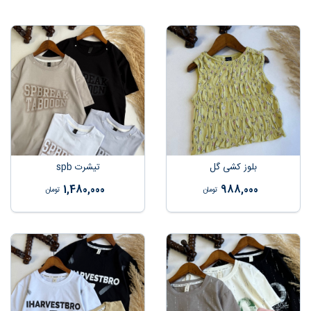
بلوز کشی گل
تیشرت spb
1,480,000
988,000
تومان
تومان