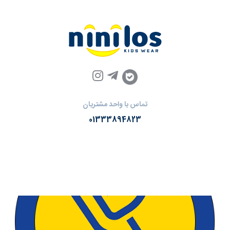
تماس با واحد مشتریان
01333894823