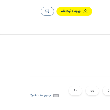
ورود / ثبت نام
60
55
5
چطور سانت کنم؟