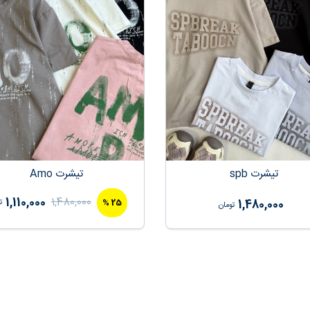
تیشرت spb
تیشرت Amo
1,110,000
1,480,000
%
25
1,480,000
ت
تومان