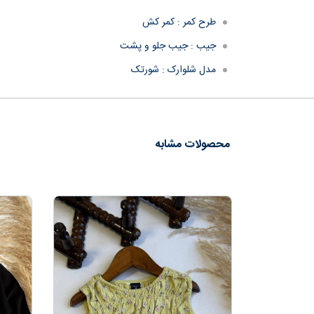
طرح کمر :
کمر کش
جیب :
جیب جلو و پشت
مدل شلوارک :
شورتک
محصولات مشابه