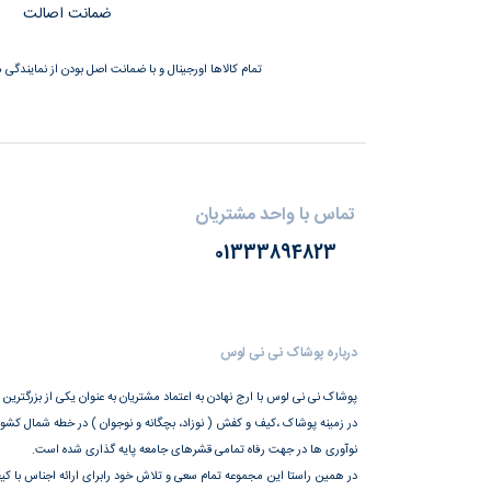
ضمانت اصالت
تمام کالاها اورجینال و با ضمانت اصل بودن از نمایندگی م
تماس با واحد مشتریان
01333894823
درباره پوشاک نی نی لوس
پوشاک نی نی لوس با ارج نهادن به اعتماد مشتریان به عنوان یکی از بزرگترین
در زمینه پوشاک ،کیف و کفش ( نوزاد، بچگانه و نوجوان ) در خطه شمال کشور،
نوآوری ها در جهت رفاه تمامی قشرهای جامعه پایه گذاری شده است.
در همین راستا این مجموعه تمام سعی و تلاش خود رابرای ارائه اجناس با کیف