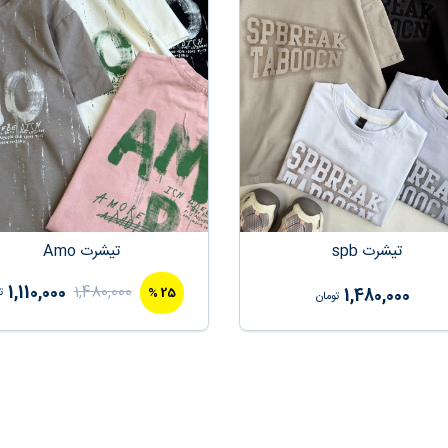
تیشرت spb
تیشرت Amo
1,110,000
1,480,000
%
25
1,480,000
ت
تومان