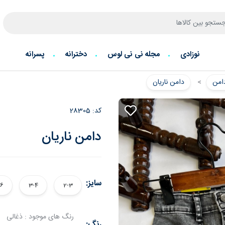
نوزادی
مجله نی نی لوس
دخترانه
پسرانه
امن
دامن ناریان
کد:
28305
دامن ناریان
سایز:
-6
3-4
2-3
رنگ های موجود : ذغالی
رنگ: