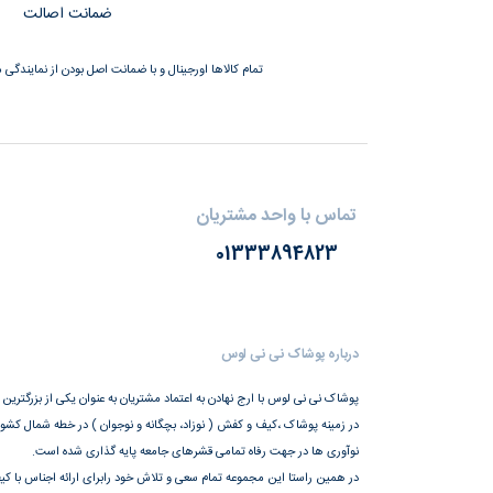
ضمانت اصالت
تمام کالاها اورجینال و با ضمانت اصل بودن از نمایندگی م
تماس با واحد مشتریان
01333894823
درباره پوشاک نی نی لوس
پوشاک نی نی لوس با ارج نهادن به اعتماد مشتریان به عنوان یکی از بزرگترین
در زمینه پوشاک ،کیف و کفش ( نوزاد، بچگانه و نوجوان ) در خطه شمال کشور،
نوآوری ها در جهت رفاه تمامی قشرهای جامعه پایه گذاری شده است.
در همین راستا این مجموعه تمام سعی و تلاش خود رابرای ارائه اجناس با کیف