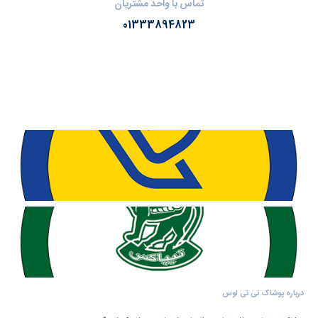
تماس با واحد مشتریان
01333894823
درباره پوشاک نی نی لوس