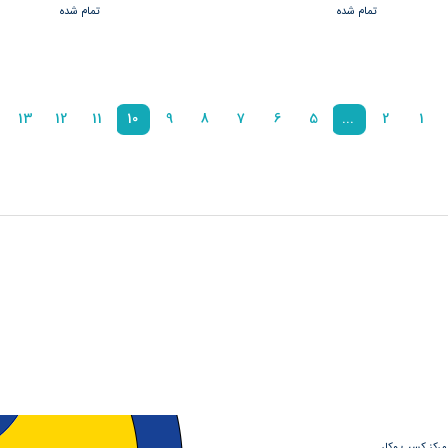
تمام شده
تمام شده
13
12
11
10
9
8
7
6
5
...
2
1