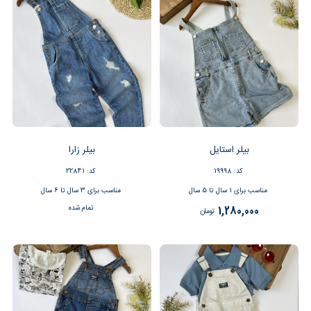
بیلر استایل
بیلر زارا
کد: 19998
کد: 22841
مناسب برای 1 سال تا 5 سال
مناسب برای 3 سال تا 6 سال
تمام شده
1,280,000
تومان